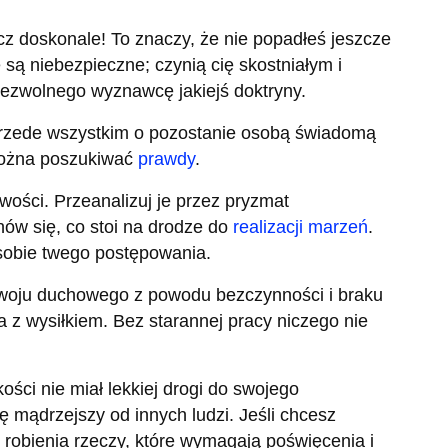
cz doskonale! To znaczy, że nie popadłeś jeszcze
e są niebezpieczne; czynią cię skostniałym i
ezwolnego wyznawcę jakiejś doktryny.
rzede wszystkim o pozostanie osobą świadomą
można poszukiwać
prawdy
.
wości. Przeanalizuj je przez pryzmat
ów się, co stoi na drodze do
realizacji marzeń
.
sobie twego postępowania.
woju duchowego z powodu bezczynności i braku
z wysiłkiem. Bez starannej pracy niczego nie
kości nie miał lekkiej drogi do swojego
ę mądrzejszy od innych ludzi. Jeśli chcesz
robienia rzeczy, które wymagają poświęcenia i