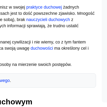
nisz w swojej
praktyce duchowej
żadnych
asach jest to dość powszechne zjawisko. Mnogość
ze sobą), brak
nauczycieli duchowych
z
ch informacji sprawiają, że trudno ustalić
anej cywilizacji i nie wiemy, co z tym fantem
ąca swoją uwagę
duchowości
ma określony cel i
posoby na mierzenie swoich postępów.
owego
.
duchowym