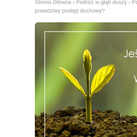
Strona Główna
›
Podróż w głąb duszy
› P
prawdziwy postęp duchowy?