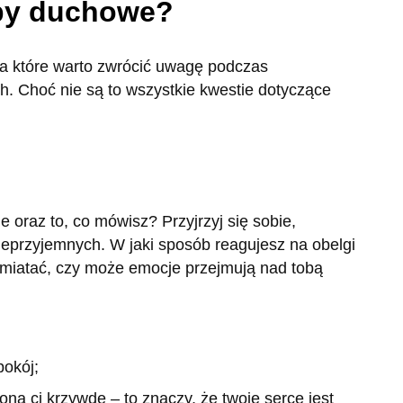
py duchowe?
a które warto zwrócić uwagę podczas
. Choć nie są to wszystkie kwestie dotyczące
oraz to, co mówisz? Przyjrzyj się sobie,
nieprzyjemnych. W jaki sposób reagujesz na obelgi
omiatać, czy może emocje przejmują nad tobą
pokój;
ną ci krzywdę – to znaczy, że twoje serce jest