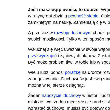
Jeśli masz wątpliwości, to dobrze
. Wrę
w rutynę ani zbytnią
pewność siebie
. Obi
zamkniętym na naukę. Zamieniają cię w b
A przecież w
rozwoju duchowym
chodzi p
swoich możliwości. Tylko w ten sposób 
Wsłuchaj się więc uważnie w swoje wątpli
przyzwyczajeń
i życiowych planów. Zastan
Być może problem tkwi w tobie lub w spo
Wielu ludzi ponosi
porażkę
na drodze roz
zaangażowania. Duchowość jest związana 
można w tej sferze osiągnąć.
Żaden
nauczyciel duchowy
w historii ludz
mistrzostwa; żaden mędrzec nie urodził si
wzrastać duchowo, musisz być gotowy do 