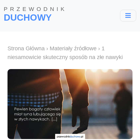
PRZEWODNIK
DUCHOWY
Strona Główna
›
Materiały źródłowe
› 1
niesamowicie skuteczny sposób na złe nawyki