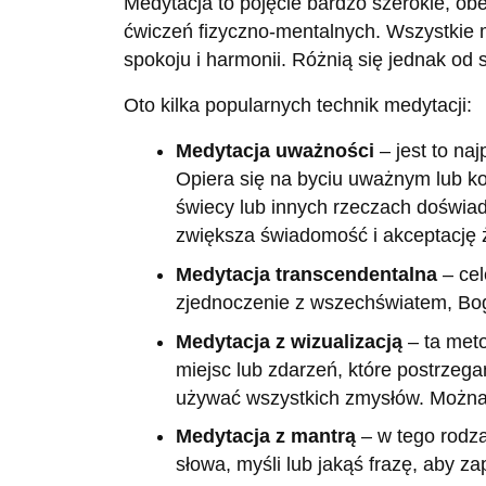
Medytacja to pojęcie bardzo szerokie, obe
ćwiczeń fizyczno-mentalnych. Wszystkie 
spokoju i harmonii. Różnią się jednak od s
Oto kilka popularnych technik medytacji:
Medytacja uważności
– jest to naj
Opiera się na byciu uważnym lub ko
świecy lub innych rzeczach doświa
zwiększa świadomość i akceptację ż
Medytacja transcendentalna
– cel
zjednoczenie z wszechświatem, Bo
Medytacja z wizualizacją
– ta met
miejsc lub zdarzeń, które postrzega
używać wszystkich zmysłów. Można 
Medytacja z mantrą
– w tego rodza
słowa, myśli lub jakąś frazę, aby z