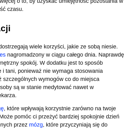
 więcej o to, by uzyskać umiejętność pozostania w
ość czasu.
cji
strzegają wiele korzyści, jakie ze sobą niesie.
res
nagromadzony w ciągu całego dnia. Naprawdę
wnętrzny spokój. W dodatku jest to sposób
le i tani, ponieważ nie wymaga stosowania
ież szczególnych wymogów co do miejsca
osoby są w stanie medytować nawet w
ekarza.
gę
, które wpływają korzystnie zarówno na twoje
 Może pomóc ci przeżyć bardziej spokojnie dzień
onych przez
mózg
, które przyczyniają się do