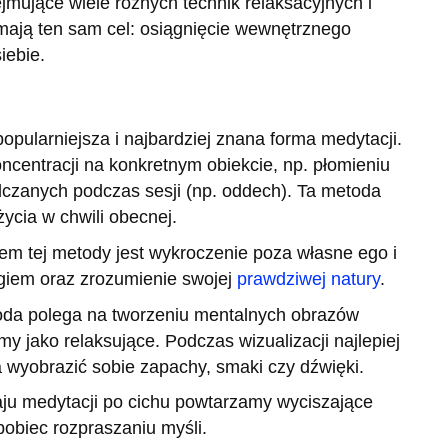
jmujące wiele różnych technik relaksacyjnych i
mają ten sam cel: osiągnięcie wewnętrznego
iebie.
popularniejsza i najbardziej znana forma medytacji.
ncentracji na konkretnym obiekcie, np. płomieniu
dczanych podczas sesji (np. oddech). Ta metoda
ycia w chwili obecnej.
em tej metody jest wykroczenie poza własne ego i
giem oraz zrozumienie swojej
prawdziwej natury
.
oda polega na tworzeniu mentalnych obrazów
my jako relaksujące. Podczas wizualizacji najlepiej
wyobrazić sobie zapachy, smaki czy dźwięki.
ju medytacji po cichu powtarzamy wyciszające
apobiec rozpraszaniu myśli.