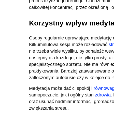
proces fizycznego treningu. Chodzi mniej
całkowitej koncentracji przez określoną il
Korzystny wpływ medyta
Osoby regularnie uprawiające medytację do
Kilkuminutowa sesja może rozładować
st
nie trzeba wiele wysiłku, by odnaleźć we
dostępny dla każdego; nie tylko prosty, a
specjalistycznego sprzętu. Nie ma równ
praktykowania. Bardziej zaawansowane 
zatłoczonym autobusie czy w kolejce do l
Medytacja może dać ci spokój i
równowa
samopoczucie, jak i ogólny stan
zdrowia
.
oraz usunąć nadmiar informacji gromadz
zwiększania stresu.