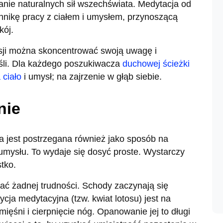
wanie naturalnych sił wszechświata. Medytacja od
hnikę pracy z ciałem i umysłem, przynoszącą
kój.
ji można skoncentrować swoją uwagę i
śli. Dla każdego poszukiwacza
duchowej ścieżki
 ciało
i umysł; na zajrzenie w głąb siebie.
nie
 jest postrzegana również jako sposób na
 umysłu. To wydaje się dosyć proste. Wystarczy
stko.
dać żadnej trudności. Schody zaczynają się
cja medytacyjna (tzw. kwiat lotosu) jest na
ęśni i cierpnięcie nóg. Opanowanie jej to długi