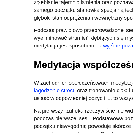
zgłębianie tajemnic istnienia oraz pozna
samego początku stanowiła specjalną tec
głęboki stan odprężenia i wewnętrzny spo
Podczas prawidłowo przeprowadzonej ses
wyeliminować strumień kłębiących się my
medytacja jest sposobem na
wyjście poza
Medytacja współcześ
W zachodnich społeczeństwach medytacja
łagodzenie stresu
oraz trenowanie ciała i
usiąść w odpowiedniej pozycji i... to wszy
Na pierwszy rzut oka rzeczywiście nie wi
podczas pierwszej sesji. Podstawowa pozy
początku niewygodna; powoduje skórcze mi