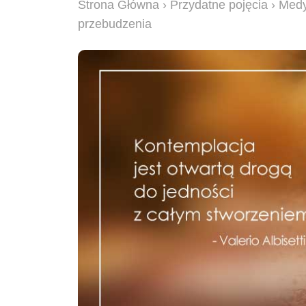
Strona Główna
›
Przydatne pojęcia
› Medy
przebudzenia