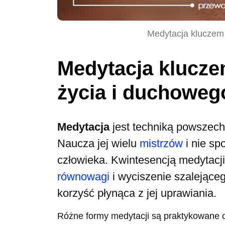
Medytacja kluczem 
Medytacja klucze
życia i duchoweg
Medytacja
jest techniką powszec
Naucza jej wielu
mistrzów
i nie sp
człowieka. Kwintesencją medytacj
równowagi
i wyciszenie szalejącego
korzyść płynąca z jej uprawiania.
Różne formy medytacji są praktykowane od