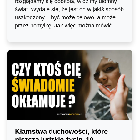
rozglądamy się dookoła, widzimy ułomny
świat. Wydaje się, że jest on w jakiś sposób
uszkodzony – być może celowo, a może
przez pomyłkę. Jak więc można mówić...
Kłamstwa duchowości, które
niszczą ludzkie życie. 10