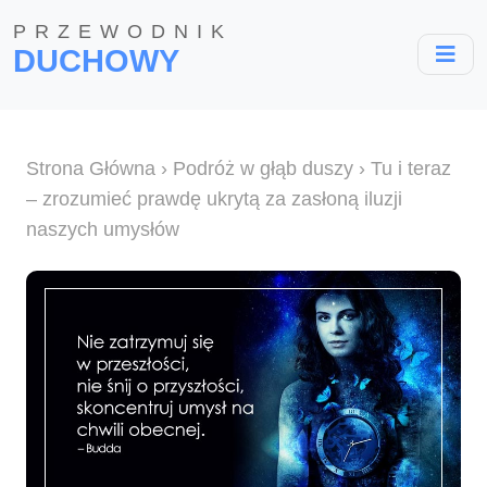
PRZEWODNIK
DUCHOWY
Strona Główna
›
Podróż w głąb duszy
› Tu i teraz
– zrozumieć prawdę ukrytą za zasłoną iluzji
naszych umysłów