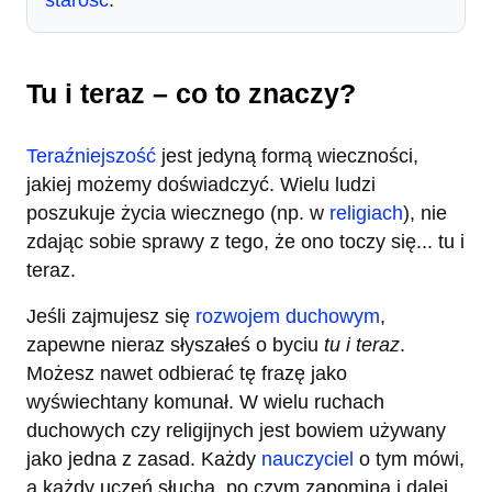
starość
.
Tu i teraz – co to znaczy?
Teraźniejszość
jest jedyną formą wieczności,
jakiej możemy doświadczyć. Wielu ludzi
poszukuje życia wiecznego (np. w
religiach
), nie
zdając sobie sprawy z tego, że ono toczy się... tu i
teraz.
Jeśli zajmujesz się
rozwojem duchowym
,
zapewne nieraz słyszałeś o byciu
tu i teraz
.
Możesz nawet odbierać tę frazę jako
wyświechtany komunał. W wielu ruchach
duchowych czy religijnych jest bowiem używany
jako jedna z zasad. Każdy
nauczyciel
o tym mówi,
a każdy uczeń słucha, po czym zapomina i dalej