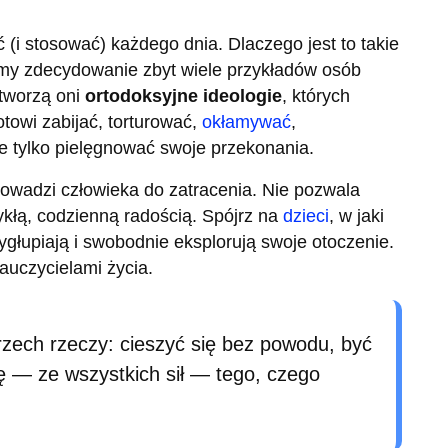
ć (i stosować) każdego dnia. Dlaczego jest to takie
amy zdecydowanie zbyt wiele przykładów osób
 tworzą oni
ortodoksyjne ideologie
, których
otowi zabijać, torturować,
okłamywać
,
e tylko pielęgnować swoje przekonania.
rowadzi człowieka do zatracenia. Nie pozwala
ykłą, codzienną radością. Spójrz na
dzieci
, w jaki
głupiają i swobodnie eksplorują swoje otoczenie.
auczycielami życia.
zech rzeczy: cieszyć się bez powodu, być
ę — ze wszystkich sił — tego, czego