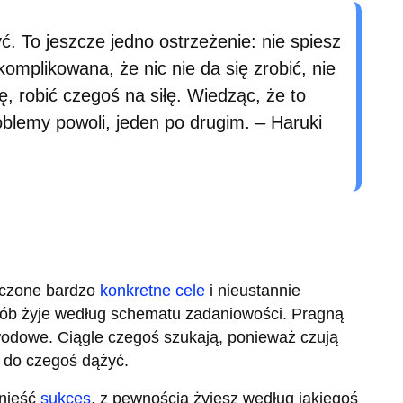
ć. To jeszcze jedno ostrzeżenie: nie spiesz
skomplikowana, że nic nie da się zrobić, nie
się, robić czegoś na siłę. Wiedząc, że to
oblemy powoli, jeden po drugim. – Haruki
aczone bardzo
konkretne cele
i nieustannie
osób żyje według schematu zadaniowości. Pragną
awodowe. Ciągle czegoś szukają, ponieważ czują
, do czegoś dążyć.
dnieść
sukces
, z pewnością żyjesz według jakiegoś