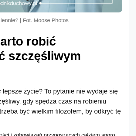
ziennie? | Fot. Moose Photos
arto robić
yć szczęśliwym
 lepsze życie? To pytanie nie wydaje się
ęśliwy, gdy spędza czas na robieniu
trzeba być wielkim filozofem, by odkryć tę
ności i zobowiązań przynoszących całkiem sporo