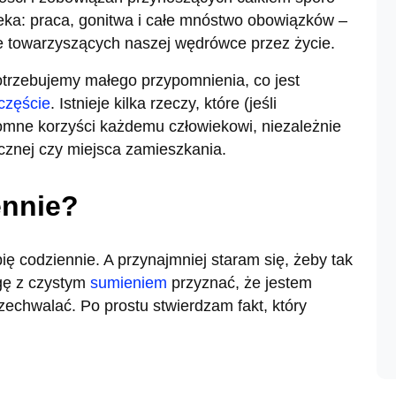
ieka: praca, gonitwa i całe mnóstwo obowiązków –
e towarzyszących naszej wędrówce przez życie.
otrzebujemy małego przypomnienia, co jest
częście
. Istnieje kilka rzeczy, które (jeśli
omne korzyści każdemu człowiekowi, niezależnie
cznej czy miejsca zamieszkania.
ennie?
bię codziennie. A przynajmniej staram się, żeby tak
ogę z czystym
sumieniem
przyznać, że jestem
zechwalać. Po prostu stwierdzam fakt, który