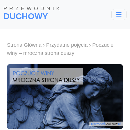
PRZEWODNIK
DUCHOWY
Strona Główna
›
Przydatne pojęcia
› Poczucie
winy – mroczna strona duszy