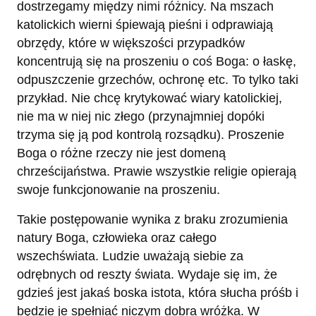
dostrzegamy między nimi różnicy. Na mszach
katolickich wierni śpiewają pieśni i odprawiają
obrzędy, które w większości przypadków
koncentrują się na proszeniu o coś Boga: o łaskę,
odpuszczenie grzechów, ochronę etc. To tylko taki
przykład. Nie chcę krytykować wiary katolickiej,
nie ma w niej nic złego (przynajmniej dopóki
trzyma się ją pod kontrolą rozsądku). Proszenie
Boga o różne rzeczy nie jest domeną
chrześcijaństwa. Prawie wszystkie religie opierają
swoje funkcjonowanie na proszeniu.
Takie postępowanie wynika z braku zrozumienia
natury Boga, człowieka oraz całego
wszechświata. Ludzie uważają siebie za
odrębnych od reszty świata. Wydaje się im, że
gdzieś jest jakaś boska istota, która słucha próśb i
będzie je spełniać niczym dobra wróżka. W