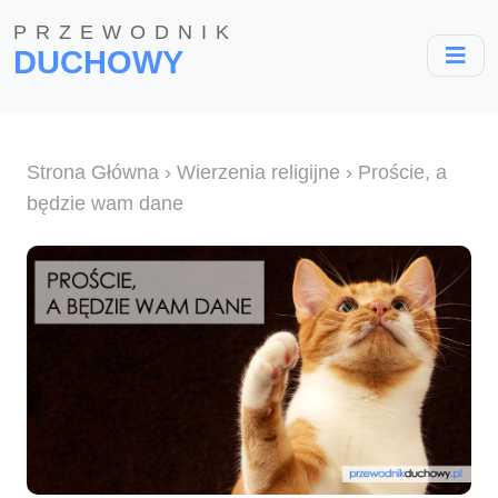
PRZEWODNIK
DUCHOWY
Strona Główna
›
Wierzenia religijne
› Proście, a
będzie wam dane