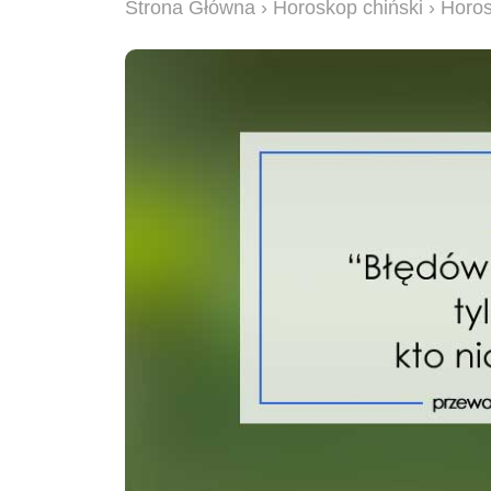
Strona Główna
›
Horoskop chiński
› Horos