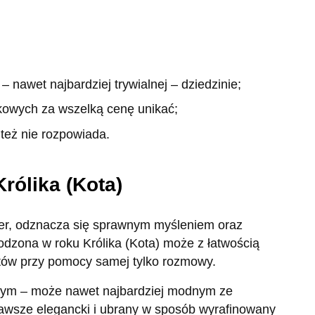
– nawet najbardziej trywialnej – dziedzinie;
takowych za wszelką cenę unikać;
e też nie rozpowiada.
ólika (Kota)
akter, odznacza się sprawnym myśleniem oraz
odzona w roku Królika (Kota) może z łatwością
tów przy pomocy samej tylko rozmowy.
dnym – może nawet najbardziej modnym ze
awsze elegancki i ubrany w sposób wyrafinowany