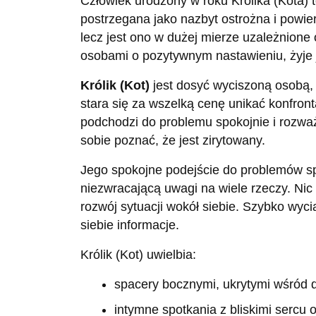
Człowiek urodzony w roku Królika (Kota) 
postrzegana jako nazbyt ostrożna i powie
lecz jest ono w dużej mierze uzależnione od
osobami o pozytywnym nastawieniu, żyje j
Królik (Kot)
jest dosyć wyciszoną osobą,
stara się za wszelką cenę unikać konfront
podchodzi do problemu spokojnie i rozważn
sobie poznać, że jest zirytowany.
Jego spokojne podejście do problemów sp
niezwracającą uwagi na wiele rzeczy. Nic 
rozwój sytuacji wokół siebie. Szybko wyci
siebie informacje.
Królik (Kot) uwielbia:
spacery bocznymi, ukrytymi wśród 
intymne spotkania z bliskimi sercu 