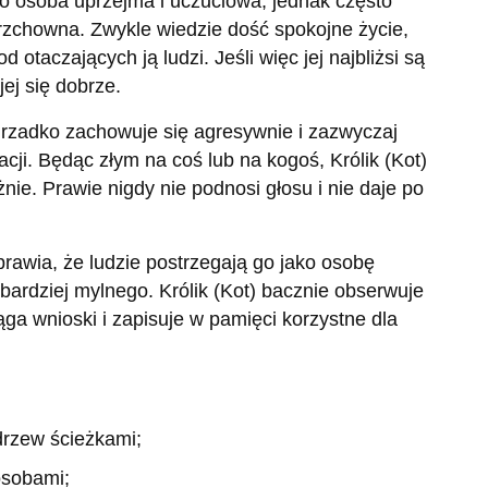
to osoba uprzejma i uczuciowa, jednak często
rzchowna. Zwykle wiedzie dość spokojne życie,
 otaczających ją ludzi. Jeśli więc jej najbliżsi są
ej się dobrze.
 rzadko zachowuje się agresywnie i zazwyczaj
acji. Będąc złym na coś lub na kogoś, Królik (Kot)
ie. Prawie nigdy nie podnosi głosu i nie daje po
rawia, że ludzie postrzegają go jako osobę
bardziej mylnego. Królik (Kot) bacznie obserwuje
ąga wnioski i zapisuje w pamięci korzystne dla
drzew ścieżkami;
osobami;