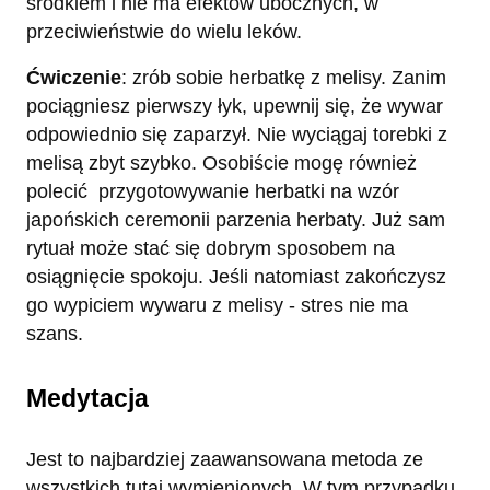
środkiem i nie ma efektów ubocznych, w
przeciwieństwie do wielu leków.
Ćwiczenie
: zrób sobie herbatkę z melisy. Zanim
pociągniesz pierwszy łyk, upewnij się, że wywar
odpowiednio się zaparzył. Nie wyciągaj torebki z
melisą zbyt szybko. Osobiście mogę również
polecić przygotowywanie herbatki na wzór
japońskich ceremonii parzenia herbaty. Już sam
rytuał może stać się dobrym sposobem na
osiągnięcie spokoju. Jeśli natomiast zakończysz
go wypiciem wywaru z melisy - stres nie ma
szans.
Medytacja
Jest to najbardziej zaawansowana metoda ze
wszystkich tutaj wymienionych. W tym przypadku