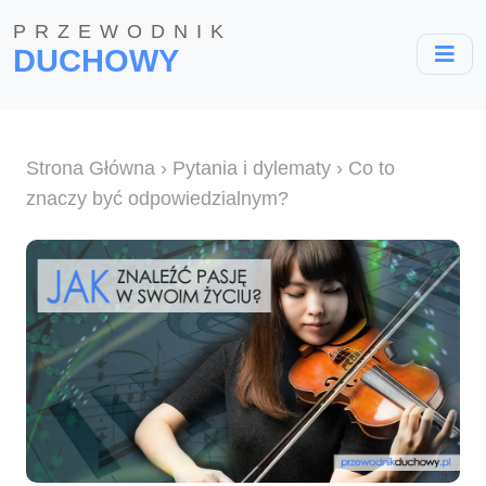
PRZEWODNIK
DUCHOWY
Strona Główna
›
Pytania i dylematy
› Co to
znaczy być odpowiedzialnym?