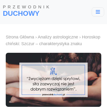
PRZEWODNIK
DUCHOWY
Strona Główna
›
Analizy astrologiczne
› Horoskop
chiński: Szczur – charakterystyka znaku