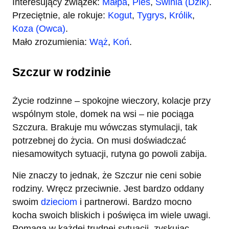
Interesujący związek:
Małpa
,
Pies
,
Świnia (Dzik)
.
Przeciętnie, ale rokuje:
Kogut
,
Tygrys
,
Królik
,
Koza (Owca)
.
Mało zrozumienia:
Wąż
,
Koń
.
Szczur w rodzinie
Życie rodzinne – spokojne wieczory, kolacje przy
wspólnym stole, domek na wsi – nie pociąga
Szczura. Brakuje mu wówczas stymulacji, tak
potrzebnej do życia. On musi doświadczać
niesamowitych sytuacji, rutyna go powoli zabija.
Nie znaczy to jednak, że Szczur nie ceni sobie
rodziny. Wręcz przeciwnie. Jest bardzo oddany
swoim
dzieciom
i partnerowi. Bardzo mocno
kocha swoich bliskich i poświęca im wiele uwagi.
Pomaga w każdej trudnej sytuacji, zyskując