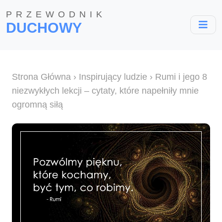
PRZEWODNIK
DUCHOWY
Strona Główna
›
Inspirujący ludzie
› Rumi i jego 8
niezwykłych lekcji – cytaty, które napełniły mnie
ogromną siłą