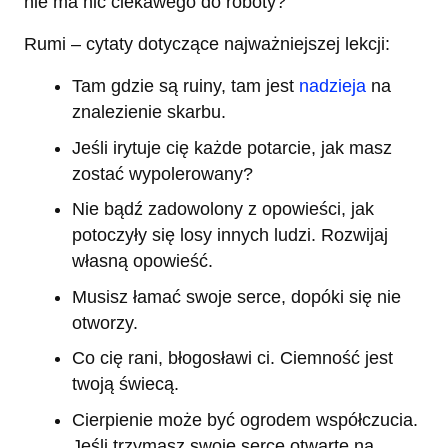
nie ma nic ciekawego do roboty?
Rumi – cytaty dotyczące najważniejszej lekcji:
Tam gdzie są ruiny, tam jest
nadzieja
na
znalezienie skarbu.
Jeśli irytuje cię każde potarcie, jak masz
zostać wypolerowany?
Nie bądź zadowolony z opowieści, jak
potoczyły się losy innych ludzi. Rozwijaj
własną opowieść.
Musisz łamać swoje serce, dopóki się nie
otworzy.
Co cię rani, błogosławi ci. Ciemność jest
twoją świecą.
Cierpienie może być ogrodem współczucia.
Jeśli trzymasz swoje serce otwarte na