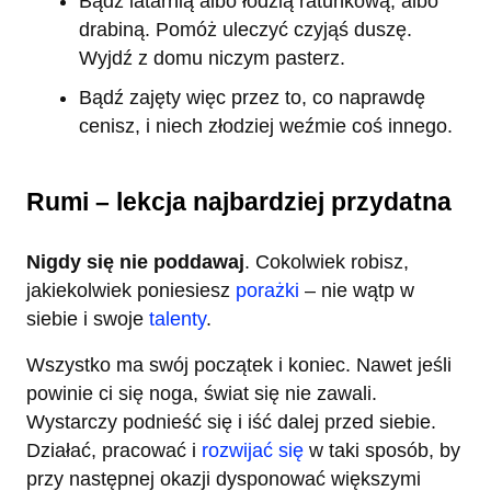
Bądź latarnią albo łodzią ratunkową, albo
drabiną. Pomóż uleczyć czyjąś duszę.
Wyjdź z domu niczym pasterz.
Bądź zajęty więc przez to, co naprawdę
cenisz, i niech złodziej weźmie coś innego.
Rumi – lekcja najbardziej przydatna
Nigdy się nie poddawaj
. Cokolwiek robisz,
jakiekolwiek poniesiesz
porażki
– nie wątp w
siebie i swoje
talenty
.
Wszystko ma swój początek i koniec. Nawet jeśli
powinie ci się noga, świat się nie zawali.
Wystarczy podnieść się i iść dalej przed siebie.
Działać, pracować i
rozwijać się
w taki sposób, by
przy następnej okazji dysponować większymi