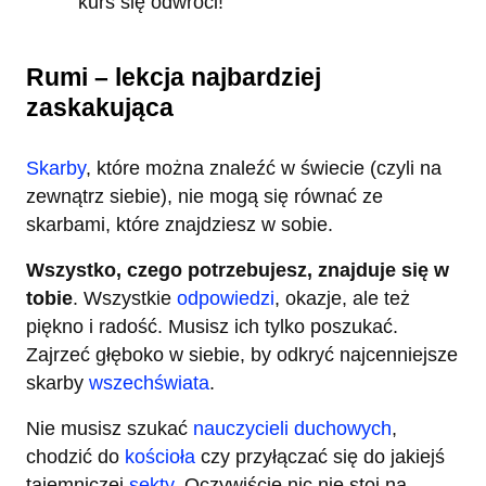
kurs się odwróci!
Rumi – lekcja najbardziej
zaskakująca
Skarby
, które można znaleźć w świecie (czyli na
zewnątrz siebie), nie mogą się równać ze
skarbami, które znajdziesz w sobie.
Wszystko, czego potrzebujesz, znajduje się w
tobie
. Wszystkie
odpowiedzi
, okazje, ale też
piękno i radość. Musisz ich tylko poszukać.
Zajrzeć głęboko w siebie, by odkryć najcenniejsze
skarby
wszechświata
.
Nie musisz szukać
nauczycieli duchowych
,
chodzić do
kościoła
czy przyłączać się do jakiejś
tajemniczej
sekty
. Oczywiście nic nie stoi na