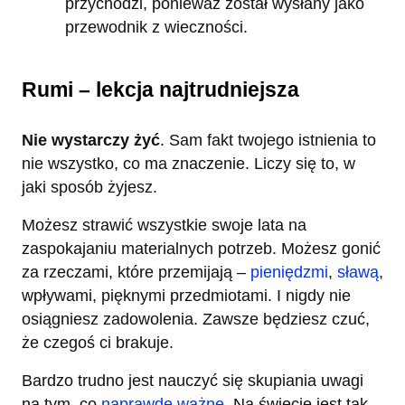
przychodzi, ponieważ został wysłany jako
przewodnik z wieczności.
Rumi – lekcja najtrudniejsza
Nie wystarczy żyć
. Sam fakt twojego istnienia to
nie wszystko, co ma znaczenie. Liczy się to, w
jaki sposób żyjesz.
Możesz strawić wszystkie swoje lata na
zaspokajaniu materialnych potrzeb. Możesz gonić
za rzeczami, które przemijają –
pieniędzmi
,
sławą
,
wpływami, pięknymi przedmiotami. I nigdy nie
osiągniesz zadowolenia. Zawsze będziesz czuć,
że czegoś ci brakuje.
Bardzo trudno jest nauczyć się skupiania uwagi
na tym, co
naprawdę ważne
. Na świecie jest tak