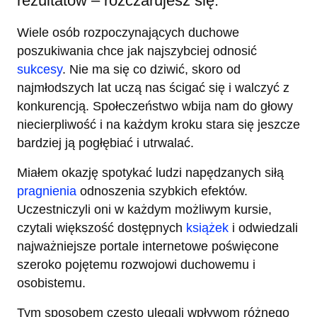
rezultatów – rozczarujesz się.
Wiele osób rozpoczynających duchowe
poszukiwania chce jak najszybciej odnosić
sukcesy
. Nie ma się co dziwić, skoro od
najmłodszych lat uczą nas ścigać się i walczyć z
konkurencją. Społeczeństwo wbija nam do głowy
niecierpliwość i na każdym kroku stara się jeszcze
bardziej ją pogłębiać i utrwalać.
Miałem okazję spotykać ludzi napędzanych siłą
pragnienia
odnoszenia szybkich efektów.
Uczestniczyli oni w każdym możliwym kursie,
czytali większość dostępnych
książek
i odwiedzali
najważniejsze portale internetowe poświęcone
szeroko pojętemu rozwojowi duchowemu i
osobistemu.
Tym sposobem często ulegali wpływom różnego