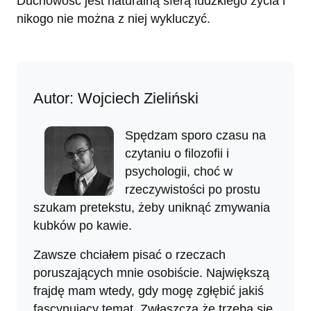
Duchowość jest naturalną sferą ludzkiego życia i
nikogo nie można z niej wykluczyć.
Autor: Wojciech Zieliński
Spędzam sporo czasu na
czytaniu o filozofii i
psychologii, choć w
rzeczywistości po prostu
szukam pretekstu, żeby uniknąć zmywania
kubków po kawie.
Zawsze chciałem pisać o rzeczach
poruszających mnie osobiście. Największą
frajdę mam wtedy, gdy mogę zgłębić jakiś
fascynujący temat. Zwłaszcza że trzeba się