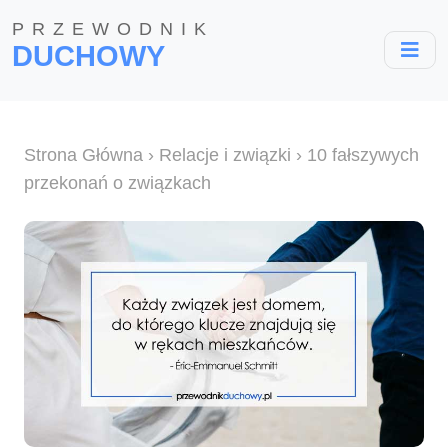
PRZEWODNIK
DUCHOWY
Strona Główna
›
Relacje i związki
› 10 fałszywych
przekonań o związkach