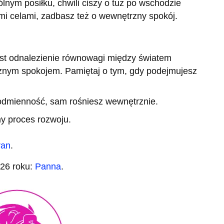
lnym posiłku, chwili ciszy o tuż po wschodzie
imi celami, zadbasz też o wewnętrzny spokój.
st odnalezienie równowagi między światem
nym spokojem. Pamiętaj o tym, gdy podejmujesz
 odmienność, sam rośniesz wewnętrznie.
ny proces rozwoju.
ran
.
26 roku:
Panna
.