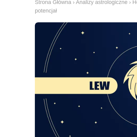
Strona Główna
›
Analizy astrologiczne
› H
potencjał