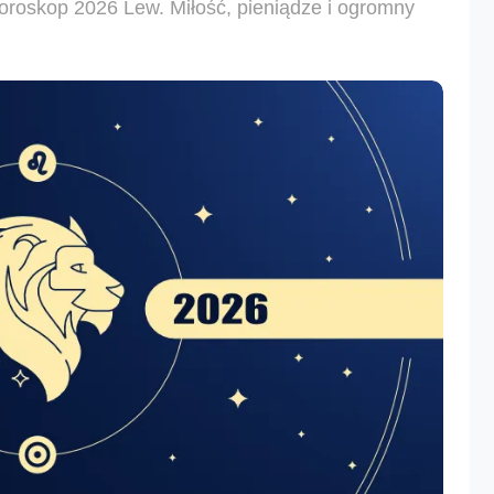
oroskop 2026 Lew. Miłość, pieniądze i ogromny