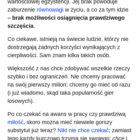
wartościowej egzystencji. Jej brak powoduje
zaburzenie
równowagi
w życiu, a co za tym idzie
– brak możliwości osiągnięcia prawdziwego
szczęścia
.
Co ciekawe, istnieją na świecie ludzie, którzy nie
dostrzegają żadnych korzyści wynikających z
cierpliwości. Sam znam kilka takich osób.
Większość z nas chce zdobywać wszelkie rzeczy
szybko i bez ograniczeń. Nie chcemy pracować
na swój pierwszy milion; chcemy go mieć od razu
(i już wiadomo, skąd taka popularność gier
losowych).
Po co czekać na awans w pracy czy prawdziwą
miłość
, skoro można mieć niewiele gorszy
substytut już teraz?
Nikt nie chce czekać
; zamiast
tego każdy kurczowo trzyma się swojego:
chcę
i