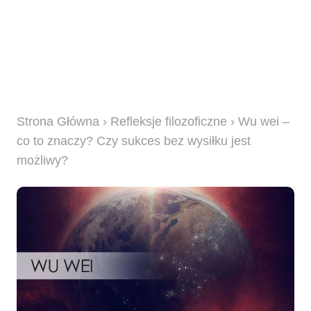
Strona Główna
›
Refleksje filozoficzne
› Wu wei –
co to znaczy? Czy sukces bez wysiłku jest
możliwy?