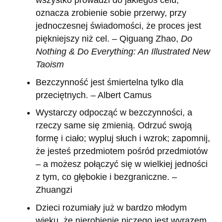
wszystko prowadzi do jakiegoś celu;
oznacza zrobienie sobie przerwy, przy
jednoczesnej świadomości, że proces jest
piękniejszy niż cel. – Qiguang Zhao,
Do
Nothing & Do Everything: An Illustrated New
Taoism
Bezczynność jest śmiertelna tylko dla
przeciętnych. – Albert Camus
Wystarczy odpocząć w bezczynności, a
rzeczy same się zmienią. Odrzuć swoją
formę i ciało; wypluj słuch i wzrok; zapomnij,
że jesteś przedmiotem pośród przedmiotów
– a możesz połączyć się w wielkiej jedności
z tym, co głębokie i bezgraniczne. –
Zhuangzi
Dzieci rozumiały już w bardzo młodym
wieku, że nierobienie niczego jest wyrazem