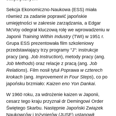
Sekcja Ekonomiczno-Naukowa (ESS) miała
również za zadanie poprawić japońskie
umiejętności w zakresie zarządzania, a Edgar
McVoy odegrał kluczową rolę we wprowadzeniu w
Japonii
Training Within Industry
(TWI) w 1951 r.
Grupa ESS prezentowała film szkoleniowy
przedstawiający trzy programy "J": instrukcje
pracy (ang.
Job Instruction
), metody pracy (ang.
Job Methods
) oraz relacje z pracą (ang.
Job
Relations
). Film nosił tytuł
Poprawa w czterech
krokach
(ang.
Improvement in Four Steps
), co po
japońsku brzmiało:
Kaizen eno Yon Dankai
.
W 1960 roku, za wdrożenie kaizen w Japonii,
cesarz tego kraju przyznał dr Demingowi Order
Świętego Skarbu. Następnie Japoński Związek
Naukowców i Inżynierów (JUSE) ustanowił