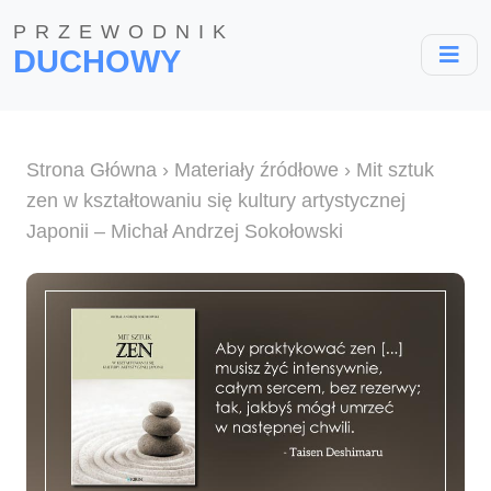
PRZEWODNIK
DUCHOWY
Strona Główna
›
Materiały źródłowe
› Mit sztuk
zen w kształtowaniu się kultury artystycznej
Japonii – Michał Andrzej Sokołowski