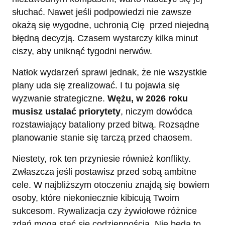
słuchać. Nawet jeśli podpowiedzi nie zawsze
okażą się wygodne, uchronią Cię przed niejedną
błędną decyzją. Czasem wystarczy kilka minut
ciszy, aby uniknąć tygodni nerwów.
Natłok wydarzeń sprawi jednak, że nie wszystkie
plany uda się zrealizować. I tu pojawia się
wyzwanie strategiczne.
Wężu, w 2026 roku
musisz ustalać priorytety
, niczym dowódca
rozstawiający bataliony przed bitwą. Rozsądne
planowanie stanie się tarczą przed chaosem.
Niestety, rok ten przyniesie również konflikty.
Zwłaszcza jeśli postawisz przed sobą ambitne
cele. W najbliższym otoczeniu znajdą się bowiem
osoby, które niekoniecznie kibicują Twoim
sukcesom. Rywalizacja czy żywiołowe różnice
zdań mogą stać się codziennością. Nie będą to