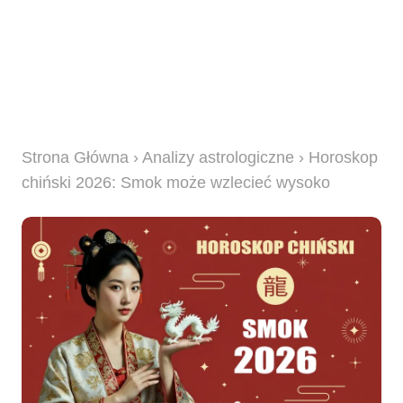
Strona Główna
›
Analizy astrologiczne
› Horoskop
chiński 2026: Smok może wzlecieć wysoko