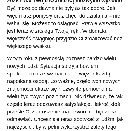
2026 roku Twoje szanse są niezwykle wysokie
.
Być może od dawna nie były aż tak dobre. Jeśli
więc masz pomysły oraz chęci do działania – nie
wahaj się. Możesz to osiągnąć. Prawie wszystko
jest teraz w zasięgu Twojej ręki. W dodatku
większość osiągnięć przyjdzie Ci zrealizować bez
większego wysiłku.
W tym roku z pewnością poznasz bardzo wielu
nowych ludzi. Sytuacja sprzyja bowiem
spotkaniom oraz wzmacnianiu więzi z każdą
napotkaną osobą. Co ważne, część tych nowych
znajomości okaże się niezwykle pomocna na
wielu życiowych poziomach. Nic dziwnego, że tak
często teraz odczuwasz satysfakcję. Ilekroć ktoś
prześle Ci zaproszenie, na pewno nie będziesz
odmawiać. Chcesz się teraz spotykać z ludźmi jak
najczęściej, by w pełni wykorzystać zalety tego