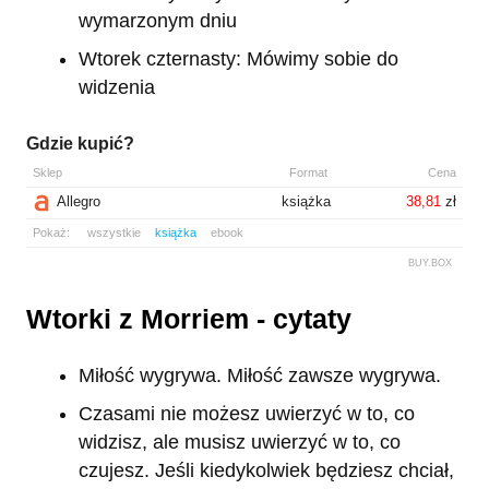
wymarzonym dniu
Wtorek czternasty: Mówimy sobie do
widzenia
Gdzie kupić?
Sklep
Format
Cena
Allegro
książka
38,81
zł
Pokaż:
wszystkie
książka
ebook
BUY.BOX
Wtorki z Morriem - cytaty
Miłość wygrywa. Miłość zawsze wygrywa.
Czasami nie możesz uwierzyć w to, co
widzisz, ale musisz uwierzyć w to, co
czujesz. Jeśli kiedykolwiek będziesz chciał,