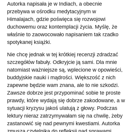
Autorka napisała je w Indiach, a obecnie
przebywa w ośrodku medytacyjnym w
Himalajach, gdzie poświęca się rozwojowi
duchowemu oraz kontemplacji życia. Myślę, że
właśnie to zaowocowało napisaniem tak rzadko
spotykanej książki.
Nie chcę jednak w tej krótkiej recenzji zdradzać
szczegółów fabuły. Odkryjcie ją sami. Dla mnie
natomiast ważniejsze są, wplecione w opowieści,
buddyjskie nauki i mądrości. Większość z nich
zapewne będzie wam znana, ale to nie szkodzi.
Zawsze dobrze jest przypominać sobie te proste
prawdy, które wydają się dobrze zakodowane, a w
sytuacji kryzysu jakoś ulatują z głowy. Podczas
lektury nieraz zatrzymywałam się na chwilę, żeby
zastanowić się nad pewnymi kwestiami. Autorka
zmusza czytelnika do refleksji nad sprawami