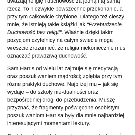
uważają religię i duchowość za jedną i tą samą
rzecz. To niezwykle powszechne przekonanie, a
przy tym całkowicie chybione. Dlatego też cieszy
mnie, że istnieją takie książki jak
"Przebudzenie.
Duchowość bez religii"
. Właśnie dzięki takim
pozycjom czytelnicy na całym świecie mogą
wreszcie zrozumieć, że religia niekoniecznie musi
oznaczać prawdziwą duchowość.
Sam Harris od wielu lat zajmuje się medytacją
oraz poszukiwaniem mądrości; zgłębia przy tym
różne praktyki duchowe. Najbliżej mu – jak się
wydaje – do szkoły nie-dualności oraz
bezpośredniej drogi do przebudzenia. Muszę
przyznać, że fragmenty poświęcone osobistym
poszukiwaniom Harrisa były dla mnie najbardziej
interesującymi momentami lektury.