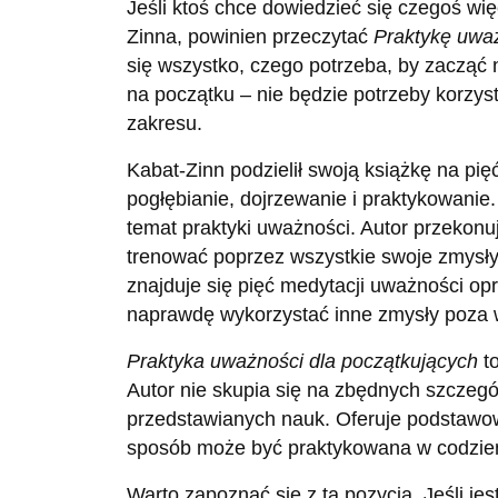
Jeśli ktoś chce dowiedzieć się czegoś wi
Zinna, powinien przeczytać
Praktykę uważ
się wszystko, czego potrzeba, by zacząć 
na początku – nie będzie potrzeby korzys
zakresu.
Kabat-Zinn podzielił swoją książkę na pi
pogłębianie, dojrzewanie i praktykowanie
temat praktyki uważności. Autor przekonuj
trenować poprzez wszystkie swoje zmysły.
znajduje się pięć medytacji uważności o
naprawdę wykorzystać inne zmysły poza w
Praktyka uważności dla początkujących
to
Autor nie skupia się na zbędnych szczegó
przedstawianych nauk. Oferuje podstawow
sposób może być praktykowana w codzie
Warto zapoznać się z tą pozycją. Jeśli je