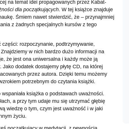
ęcej na temat idei propagowanych przez Kabat-
ności dla początkujących
. W tej książce znajduje
naukę. Śmiem nawet stwierdzić, że – przynajmniej
tania z żadnych specjalnych kursów z tego
ęć części: rozpoczynanie, podtrzymywanie,
. Znajdziemy w nich bardzo dużo informacji na
e, że jest ona uniwersalna i każdy może ją
 Jako dodatek dostajemy płytę CD, na której
pracowanych przez autora. Dzięki temu możemy
zrokiem potrzebnym do czytania książki.
 wspaniała książka o podstawach uważności.
łach, a przy tym udaje mu się utrzymać głębię
ą wiedzę o tym, czym jest uważność i w jaki
nnym życiu.
steś początkujący w medytacji, z pewnością