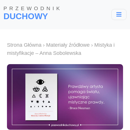
PRZEWODNIK
DUCHOWY
Strona Główna
›
Materiały źródłowe
› Mistyka i
mistyfikacje – Anna Sobolewska