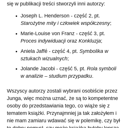
się w publikacji treści stworzyli inni autorzy:
Joseph L. Henderson - część 2, pt.
Starożytne mity i człowiek współczesny
;
Marie-Louise von Franz - część 3, pt.
Proces indywiduacji
oraz
Konkluzja
;
Aniela Jaffé - część 4, pt.
Symbolika w
sztukach wizualnych
;
Jolande Jacobi - część 5, pt.
Rola symboli
w analizie – studium przypadku
.
Wszyscy autorzy zostali wybrani osobiście przez
Junga, więc można uznać, że są to kompetentne
osoby do przedstawiania tego, co wiąże się z
tematem książki. Przynajmniej ja tak założyłem i
nie mam zamiaru wdawać się w polemikę, czy był
to dobry pomysł, czy może książka byłaby lepsza,