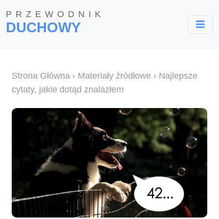
PRZEWODNIK
DUCHOWY
Strona Główna
›
Materiały źródłowe
› Najlepsze
cytaty, jakie dotąd znalazłem