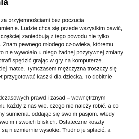
ia
ą za przyjemnościami bez poczucia
umienie. Ludzie chcą się przede wszystkim bawić,
częściej zaniedbują z tego powodu nie tylko
iny. Znam pewnego młodego człowieka, któremu
to nie wywołało u niego żadnej pozytywnej zmiany.
otrafi spędzić grając w gry na komputerze.
ej matce. Tymczasem mężczyzna troszczy się
t przygotować kaszki dla dziecka. To dobitnie
adczasowych prawd i zasad – wewnętrznym
u każdy z nas wie, czego nie należy robić, a co
amy sumienia, oddając się swoim pasjom, wtedy
woim i swoich bliskich. Ostateczne koszty
są niezmiernie wysokie. Trudno je spłacić, a