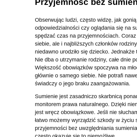
Przyjemność bez sumien
Obserwując ludzi, często widzę, jak goni
odpowiedzialności czy oglądania się na s
spędzać czas na przyjemnościach. Coraz 
siebie, ale i najbliższych członków rodz
niedawno urodziło się dziecko. Jednakże 
Nie dba o utrzymanie rodziny, całe dnie p
Większość obowiązków spoczywa na młod
głównie o samego siebie. Nie potrafi nawe
świadczy o jego braku zaangażowania.
Sumienie jest zasadniczo skarbnicą pon
monitorem prawa naturalnego. Dzięki niem
jest wręcz obowiązkowe. Jeśli nie słuch
łatwo możemy wyrządzić szkody w życiu s
przyjemności bez uwzględniania sumienia 
często okazuje się to niemożliwe.