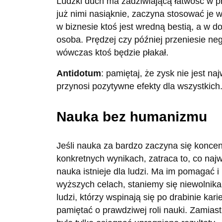
Ludzki duch ma zadziwiającą łatwość w p
już nimi nasiąknie, zaczyna stosować je we
w biznesie ktoś jest wredną bestią, a w d
osoba. Prędzej czy później przeniesie n
wówczas ktoś będzie płakał.
Antidotum
: pamiętaj, że zysk nie jest na
przynosi pozytywne efekty dla wszystkich
Nauka bez humanizmu
Jeśli nauka za bardzo zaczyna się konce
konkretnych wynikach, zatraca to, co na
nauka istnieje dla ludzi. Ma im pomagać i
wyższych celach, staniemy się niewolnik
ludzi, którzy wspinają się po drabinie kari
pamiętać o prawdziwej roli nauki. Zamiast