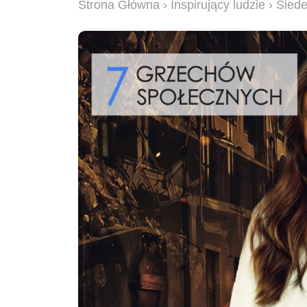
Strona Główna
›
Inspirujący ludzie
› Sied