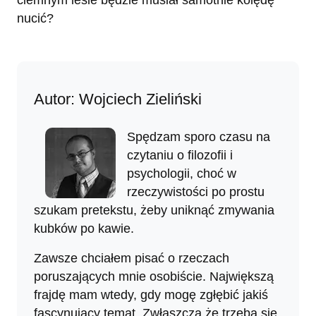
ciemnym lesie będzie musiał samotnie kolędę
nucić?
Autor: Wojciech Zieliński
Spędzam sporo czasu na
czytaniu o filozofii i
psychologii, choć w
rzeczywistości po prostu
szukam pretekstu, żeby uniknąć zmywania
kubków po kawie.
Zawsze chciałem pisać o rzeczach
poruszających mnie osobiście. Największą
frajdę mam wtedy, gdy mogę zgłębić jakiś
fascynujący temat. Zwłaszcza że trzeba się