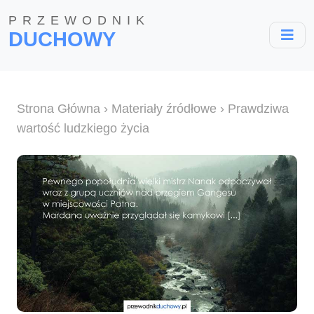
PRZEWODNIK
DUCHOWY
Strona Główna
›
Materiały źródłowe
› Prawdziwa
wartość ludzkiego życia