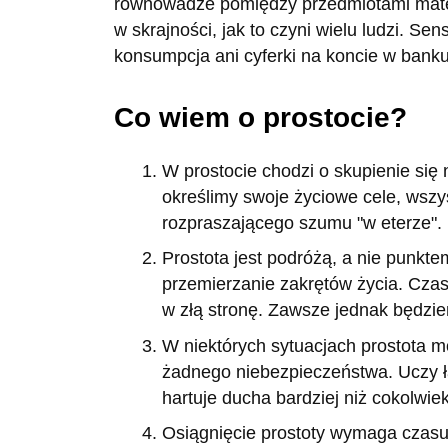
równowadze pomiędzy przedmiotami mate
w skrajności, jak to czyni wielu ludzi. Sen
konsumpcja ani cyferki na koncie w banku
Co wiem o prostocie?
W prostocie chodzi o skupienie się 
określimy swoje życiowe cele, wszy
rozpraszającego szumu "w eterze".
Prostota jest podróżą, a nie punkt
przemierzanie zakrętów życia. Cza
w złą stronę. Zawsze jednak będzi
W niektórych sytuacjach prostota m
żadnego niebezpieczeństwa. Uczy łag
hartuje ducha bardziej niż cokolwie
Osiągnięcie prostoty wymaga czasu;