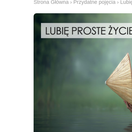
Strona Główna
›
Przydatne pojęcia
› Lubi