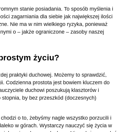
romnym stanie posiadania. To sposób myślenia i
ci zagarniania dla siebie jak największej ilości
czne. Nie ma w nim wielkiego ryzyka, ponieważ
innymi o – jakże ograniczone – zasoby naszej
 prostym życiu?
żdej praktyki duchowej. Możemy to sprawdzić,
ligii. Codzienna prostota jest bowiem kluczem do
uczyciele duchowi poszukują klasztorów i
go stopnia, by bez przeszkód (doczesnych)
 chodzi o to, żebyśmy nagle wszystko porzucili i
ś daleko w górach. Wystarczy nauczyć się życia w