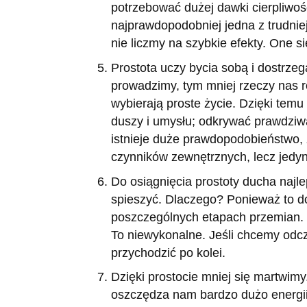
potrzebować dużej dawki cierpliwości
najprawdopodobniej jedna z trudnie
nie liczmy na szybkie efekty. One s
Prostota uczy bycia sobą i dostrzeg
prowadzimy, tym mniej rzeczy nas r
wybierają proste życie. Dzięki tem
duszy i umysłu; odkrywać prawdziwą
istnieje duże prawdopodobieństwo,
czynników zewnętrznych, lecz jedy
Do osiągnięcia prostoty ducha najl
spieszyć. Dlaczego? Ponieważ to d
poszczególnych etapach przemian. N
To niewykonalne. Jeśli chcemy odc
przychodzić po kolei.
Dzięki prostocie mniej się martwim
oszczędza nam bardzo dużo energii