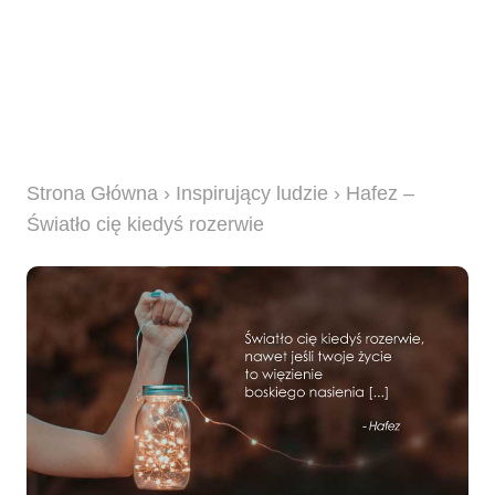
Strona Główna
›
Inspirujący ludzie
› Hafez –
Światło cię kiedyś rozerwie