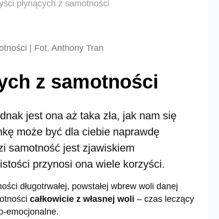
yści płynących z samotności
tności | Fot. Anthony Tran
cych z samotności
dnak jest ona aż taka zła, jak nam się
kę może być dla ciebie naprawdę
zi samotność jest zjawiskiem
tości przynosi ona wiele korzyści.
ości długotrwałej, powstałej wbrew woli danej
otności
całkowicie z własnej woli
– czas leczący
ho-emocjonalne.