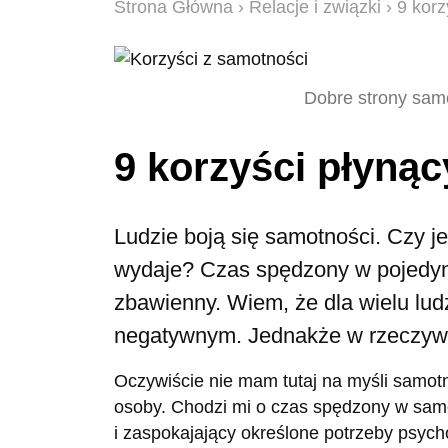
Strona Główna
›
Relacje i związki
› 9 korz
Dobre strony samo
9 korzyści płyną
Ludzie boją się samotności. Czy je
wydaje? Czas spędzony w pojedyn
zbawienny. Wiem, że dla wielu lud
negatywnym. Jednakże w rzeczywis
Oczywiście nie mam tutaj na myśli samotn
osoby. Chodzi mi o czas spędzony w sam
i zaspokajający określone potrzeby psyc