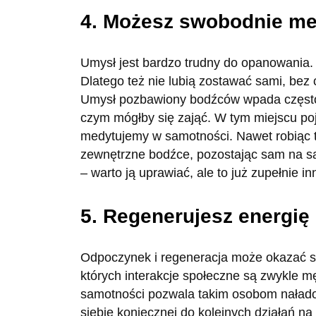
4. Możesz swobodnie m
Umysł jest bardzo trudny do opanowania.
Dlatego też nie lubią zostawać sami, bez
Umysł pozbawiony bodźców wpada często
czym mógłby się zająć. W tym miejscu po
medytujemy w samotności. Nawet robiąc 
zewnętrzne bodźce, pozostając sam na s
– warto ją uprawiać, ale to już zupełnie in
5. Regenerujesz energię
Odpoczynek i regeneracja może okazać si
których interakcje społeczne są zwykle m
samotności pozwala takim osobom nałado
siebie koniecznej do kolejnych działań na