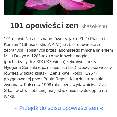
101 opowieści zen
Shasekishū
101 opowieści zen, znane również jako "Zbiór Piasku i
Kamieni" (Shaseki-shū 沙石集) to zbiór opowieści zen
zebranych i spisanych przez japońskiego mnicha imieniem
Mujū Dōkyō w 1283 roku oraz innych anegdot
(pochodzących z XIX i XX wieku) zebranych przez
Nyogena Senzaki (łącznie jest ich 101). Opowieści weszły
również w skład książki "Zen z krwi i kości" (1957),
przygotowanej przez Paula Repsa. Książka ta została
wydana w Polsce w 1998 roku przez wydawnictwo Zysk i
S-ka i w chwili obecnej nie jest już niestety dostępna na
rynku.
» Przejdź do spisu opowieści zen «