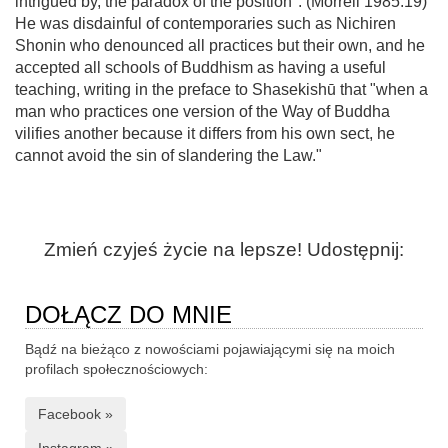
intrigued by, the paradox of the position". (Morrell 1985:19)
He was disdainful of contemporaries such as Nichiren
Shonin who denounced all practices but their own, and he
accepted all schools of Buddhism as having a useful
teaching, writing in the preface to Shasekishū that "when a
man who practices one version of the Way of Buddha
vilifies another because it differs from his own sect, he
cannot avoid the sin of slandering the Law."
Zmień czyjeś życie na lepsze! Udostępnij:
DOŁĄCZ DO MNIE
Bądź na bieżąco z nowościami pojawiającymi się na moich
profilach społecznościowych:
Facebook »
Instagram »