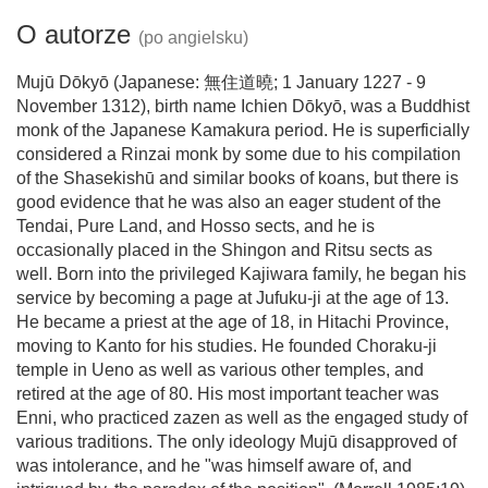
O autorze
(po angielsku)
Mujū Dōkyō (Japanese: 無住道曉; 1 January 1227 - 9
November 1312), birth name Ichien Dōkyō, was a Buddhist
monk of the Japanese Kamakura period. He is superficially
considered a Rinzai monk by some due to his compilation
of the Shasekishū and similar books of koans, but there is
good evidence that he was also an eager student of the
Tendai, Pure Land, and Hosso sects, and he is
occasionally placed in the Shingon and Ritsu sects as
well. Born into the privileged Kajiwara family, he began his
service by becoming a page at Jufuku-ji at the age of 13.
He became a priest at the age of 18, in Hitachi Province,
moving to Kanto for his studies. He founded Choraku-ji
temple in Ueno as well as various other temples, and
retired at the age of 80. His most important teacher was
Enni, who practiced zazen as well as the engaged study of
various traditions. The only ideology Mujū disapproved of
was intolerance, and he "was himself aware of, and